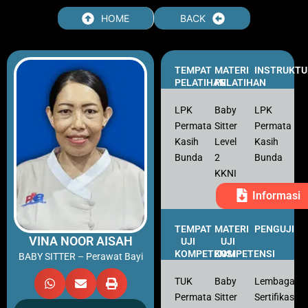
Skip
HOME
BACK
to
content
TEMPAT
MATERI
INSTRUKTU
PELATIHAN
PELATIHAN
LPK
Baby
LPK
Permata
Sitter
Permata
Kasih
Level
Kasih
Bunda
2
Bunda
KKNI
Informasi
TEMPAT
MATERI
PENGUJI
VINA NOOR AISAH
UJI
UJI
KOMPETENSI
KOMPETENSI
BABY SITTER – Perawat Bayi
TUK
Baby
Lembaga
Permata
Sitter
Sertifikasi