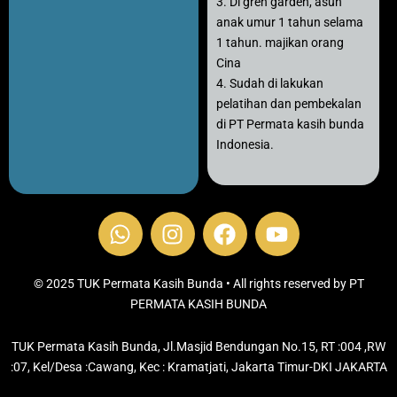
3. Di gren garden, asuh
anak umur 1 tahun selama
1 tahun. majikan orang
Cina
4. Sudah di lakukan
pelatihan dan pembekalan
di PT Permata kasih bunda
Indonesia.
W
I
F
Y
h
n
a
o
a
s
c
u
t
t
e
t
© 2025 TUK Permata Kasih Bunda • All rights reserved by PT
s
PERMATA KASIH BUNDA
a
b
u
a
g
o
b
TUK Permata Kasih Bunda, Jl.Masjid Bendungan No.15, RT :004 ,RW
p
r
o
e
:07, Kel/Desa :Cawang, Kec : Kramatjati, Jakarta Timur-DKI JAKARTA
p
a
k