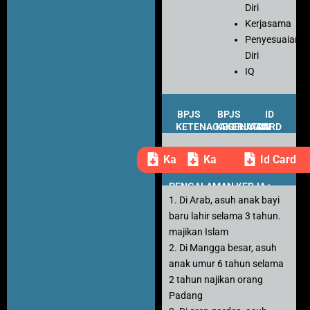
Diri
Kerjasama
Penyesuaian
Diri
IQ
BPJS
BPJS
ID
KETENAGAKERJAAN
KESEHATAN
CARD
Kartu Peserta
Kartu Peserta
Id Card
PENGALAMAN KERJA :
1. Di Arab, asuh anak bayi
baru lahir selama 3 tahun.
majikan Islam
2. Di Mangga besar, asuh
anak umur 6 tahun selama
2 tahun najikan orang
Padang