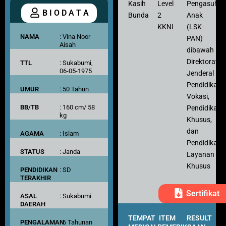
Kasih
Level
Pengasuh
B I O D A T A
Bunda
2
Anak
KKNI
(LSK-
NAMA
: Vina Noor
PAN)
Aisah
dibawah
Direktorat
TTL
: Sukabumi,
06-05-1975
Jenderal
Pendidikan
UMUR
: 50 Tahun
Vokasi,
BB/TB
: 160 cm/ 58
Pendidikan
kg
Khusus,
dan
AGAMA
: Islam
Pendidikan
STATUS
: Janda
Layanan
Khusus
PENDIDIKAN
: SD
TERAKHIR
Sertifikat
ASAL
: Sukabumi
DAERAH
TEMPAT
ITEM
RESULT
PENGALAMAN
: 6 Tahunan