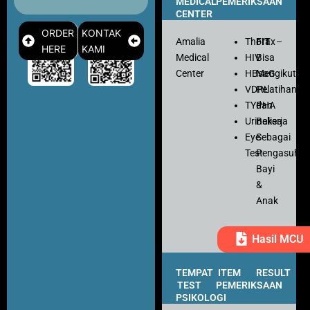
MEDICAL
PEMERIKSAAN
CENTER
ORDER
KONTAK
Amalia
Thorax
FIT
–
HERE
KAMI
Medical
HIV
Bisa
Center
HBsaG
Mengikuti
VDRL
Pelatihan
TYPHA
dan
Urinalisa
Bekerja
Eye
Sebagai
Test
Pengasuh
Bayi
&
Anak
Hasil MCU
TEMPAT
ITEM
RESULT
TEST
PEMERIKSAAN
PSIKOLOGI