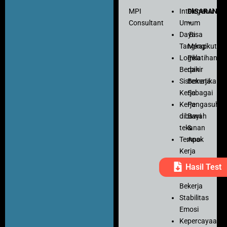
MPI
Intelegensi
DISARANK
Consultant
Umum
–
Daya
Bisa
Tangkap
Mengikuti
Logika
Pelatihan
Berpikir
dan
Sistematika
Bekerja
Kerja
Sebagai
Kerja
Pengasuh
dibawah
Bayi
tekanan
&
Tempo
Anak
Kerja
Ketelitian
Hasil Test
Motivasi
Bekerja
Stabilitas
Emosi
Kepercayaan