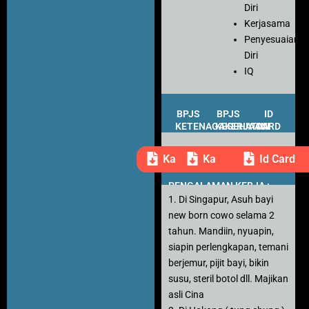
Diri
Kerjasama
Penyesuaian
Diri
IQ
BPJS
BPJS
ID
KETENAGAKERJAAN
KESEHATAN
CARD
Kartu Peserta
Kartu Peserta
Id Card
PENGALAMAN KERJA :
1. Di Singapur, Asuh bayi
new born cowo selama 2
tahun. Mandiin, nyuapin,
siapin perlengkapan, temani
berjemur, pijit bayi, bikin
susu, steril botol dll. Majikan
asli Cina