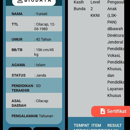
B I O D A T A
Kasih
Level
Pengasuh
Bunda
2
Anak
NAMA
: Yuniati
KKNI
(LSK-
PAN)
TTL
: Cilacap, 12-
dibawah
03-1983
Direktorat
UMUR
: 42 Tahun
Jenderal
Pendidikan
BB/TB
: 156 cm/45
kg
Vokasi,
Pendidikan
AGAMA
: Islam
Khusus,
dan
STATUS
: Janda
Pendidikan
PENDIDIKAN
: SD
Layanan
TERAKHIR
Khusus
ASAL
: Cilacap
DAERAH
Sertifikat
PENGALAMAN
: 6 Tahunan
TEMPAT
ITEM
RESULT