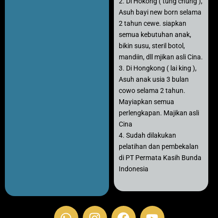
2. Di Hokong ( tung chung ),
Asuh bayi new born selama
2 tahun cewe. siapkan
semua kebutuhan anak,
bikin susu, steril botol,
mandiin, dll mjikan asli Cina.
3. Di Hongkong ( lai king ),
Asuh anak usia 3 bulan
cowo selama 2 tahun.
Mayiapkan semua
perlengkapan. Majikan asli
Cina
4. Sudah dilakukan
pelatihan dan pembekalan
di PT Permata Kasih Bunda
Indonesia
W
I
F
Y