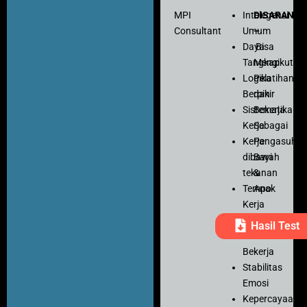
MPI
Intelegensi
DISARANK
Consultant
Umum
–
Daya
Bisa
Tangkap
Mengikuti
Logika
Pelatihan
Berpikir
dan
Sistematika
Bekerja
Kerja
Sebagai
Kerja
Pengasuh
dibawah
Bayi
tekanan
&
Tempo
Anak
Kerja
Ketelitian
Hasil Test
Motivasi
Bekerja
Stabilitas
Emosi
Kepercayaan