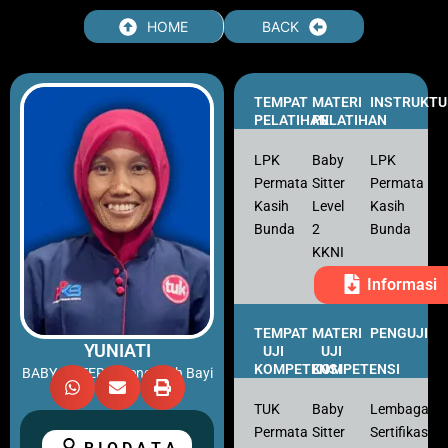
Skip
HOME
BACK
to
content
TEMPAT
MATERI
INSTRUKTU
PELATIHAN
PELATIHAN
LPK
Baby
LPK
Permata
Sitter
Permata
Kasih
Level
Kasih
Bunda
2
Bunda
KKNI
Informasi
TEMPAT
MATERI
PENGUJI
YUNIATI
UJI
UJI
KOMPETENSI
KOMPETENSI
BABY SITTER – Pengasuh Bayi
TUK
Baby
Lembaga
Permata
Sitter
Sertifikasi