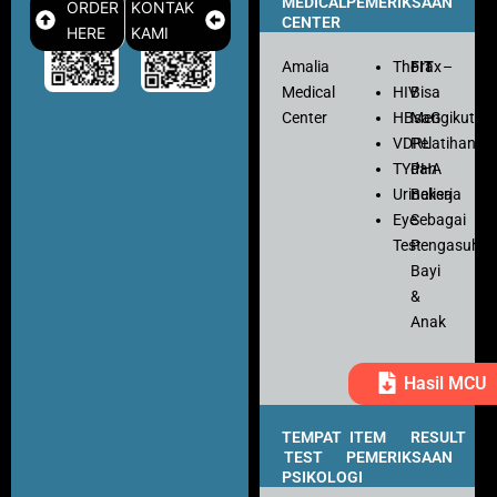
MEDICAL
PEMERIKSAAN
ORDER
KONTAK
CENTER
HERE
KAMI
Amalia
Thorax
FIT
–
Medical
HIV
Bisa
Center
HBsaG
Mengikuti
VDRL
Pelatihan
TYPHA
dan
Urinalisa
Bekerja
Eye
Sebagai
Test
Pengasuh
Bayi
&
Anak
Hasil MCU
TEMPAT
ITEM
RESULT
TEST
PEMERIKSAAN
PSIKOLOGI