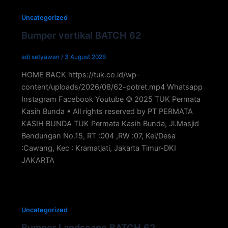
Skip
to
Uncategorized
content
Bumper vertikal BATCH 62
adi setyawan
/
3 August 2026
HOME BACK https://tuk.co.id/wp-
content/uploads/2026/08/62-potret.mp4 Whatsapp
Instagram Facebook Youtube © 2025 TUK Permata
Kasih Bunda • All rights reserved by PT PERMATA
KASIH BUNDA TUK Permata Kasih Bunda, Jl.Masjid
Bendungan No.15, RT :004 ,RW :07, Kel/Desa
:Cawang, Kec : Kramatjati, Jakarta Timur-DKI
JAKARTA
Uncategorized
Bumper Landscape BATCH 62