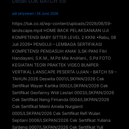
Detail UJK BATCH 59
adi setyawan
/
26 June 2026
https://tuk.co.id/wp-content/uploads/2026/06/59-
landscape.mp4 HOME BACK PELAKSANAAN UJI
KOMPETENSI BABY SITTER LEVEL 2 KKNI •Rabu, 08
Juli 2026• PENGUJI – LEMBAGA SERTIFIKASI
KOMPETENSI PENGASUH ANAK (LSK-PAN) Fitri
Handayani, S.K.M., M.Pd Mia Andriani., S.Pd FOTO
KEGIATAN TEORI PRAKTEK VIDEO BUMPER
VERTIKAL LANSCAPE PESERTA UJIAN – BATCH 59 –
TAHUN 2026 Deswita 0001/LSKPAN/2026 Cek
Sertifikat Wayan Kartika 0002/LSKPAN/2026 Cek
Sertifikat Geofanny Widi Lestari 0003/LSKPAN/2026
Cek Sertifikat Neng Firnanda 0004/LSKPAN/2026
Cek Sertifikat Memi Amelia Nurgianti
0005/LSKPAN/2026 Cek Sertifikat Refi Wulan
Septiani 0006/LSKPAN/2026 Cek Sertifikat Yuliana
Sa’deng 0007/LSKPAN/2026 Cek Sertifikat Yuli