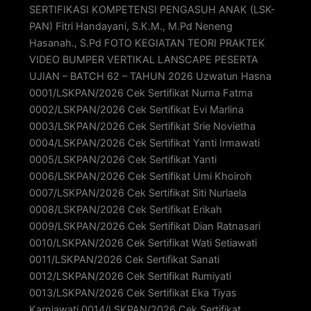
SERTIFIKASI KOMPETENSI PENGASUH ANAK (LSK-
PAN) Fitri Handayani, S.K.M., M.Pd Neneng
Hasanah., S.Pd FOTO KEGIATAN TEORI PRAKTEK
VIDEO BUMPER VERTIKAL LANSCAPE PESERTA
UJIAN – BATCH 62 – TAHUN 2026 Uzwatun Hasna
0001/LSKPAN/2026 Cek Sertifikat Nurna Fatma
0002/LSKPAN/2026 Cek Sertifikat Evi Marlina
0003/LSKPAN/2026 Cek Sertifikat Srie Novietha
0004/LSKPAN/2026 Cek Sertifikat Yanti Irmawati
0005/LSKPAN/2026 Cek Sertifikat Yanti
0006/LSKPAN/2026 Cek Sertifikat Umi Khoiroh
0007/LSKPAN/2026 Cek Sertifikat Siti Nurlaela
0008/LSKPAN/2026 Cek Sertifikat Erikah
0009/LSKPAN/2026 Cek Sertifikat Dian Ratnasari
0010/LSKPAN/2026 Cek Sertifikat Wati Setiawati
0011/LSKPAN/2026 Cek Sertifikat Sanati
0012/LSKPAN/2026 Cek Sertifikat Rumiyati
0013/LSKPAN/2026 Cek Sertifikat Eka Tiyas
Karniawati 0014/LSKPAN/2026 Cek Sertifikat